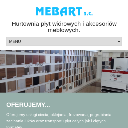
Hurtownia płyt wiórowych i akcesoriów
meblowych.
OFERUJEMY...
Oferujemy usługi cięcia, oklejania, frezowana, pogrubiania,
zacinania łuków oraz transportu płyt całych jak i ciętych
formatek.