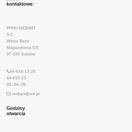
kontaktowe:
PPHU MEBART
S.C.
Witów, Baza
Magazynowa GS
97-330 Sulejów
44-616-12-29,
44-610-23-
03,-04,-05
mebart@om.pl
Godziny
otwarcia