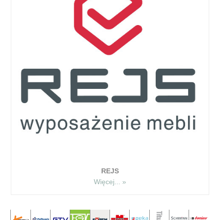
REJS
Więcej... »